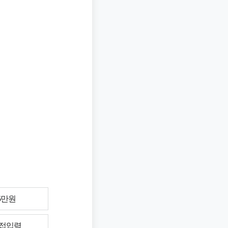
5만원
접입력