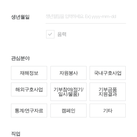
생년월일
음력
관심분야
재해정보
자원봉사
국내구호사업
해외구호사업
기부참여(정기/
기부금품
일시/물품)
지원결과
통계/연구자료
캠페인
기타
직업