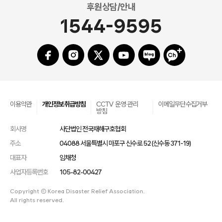
후원상담/안내
1544-9595
이용약관
개인정보취급방침
CCTV 운영·관리
이메일무단수집거부
방침
회사명
사단법인 전국재해구호협회
주소
04088 서울특별시 마포구 신수로 52 (신수동 371-19)
대표자
임채청
사업자등록번호
105-82-00427
Copyright ⓒ Korea Disaster Relief Association.
All rights reserved.